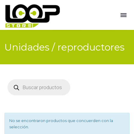
Unidades / reproductores
Búsqueda
de
productos
No se encontraron productos que concuerden con la
selección.