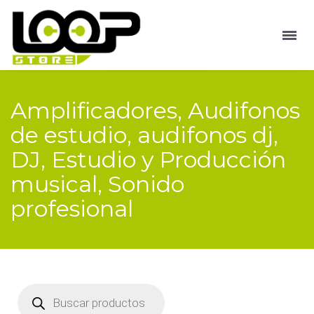
Amplificadores, Audifonos
de estudio, audifonos dj,
DJ, Estudio y Producción
musical, Sonido
profesional
Búsqueda
de
productos