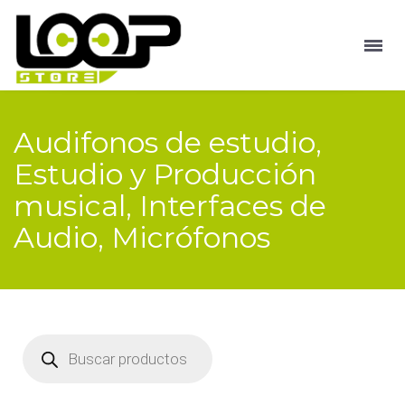
Audifonos de estudio,
Estudio y Producción
musical, Interfaces de
Audio, Micrófonos
Búsqueda
de
productos