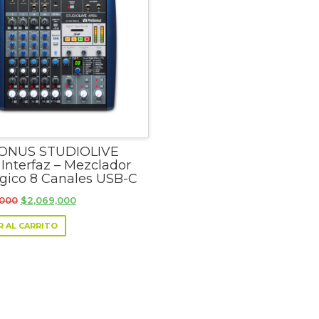
ONUS STUDIOLIVE
Interfaz – Mezclador
gico 8 Canales USB-C
Original
Current
,000
$
2,069,000
price
price
R AL CARRITO
was:
is:
$2,260,000.
$2,069,000.