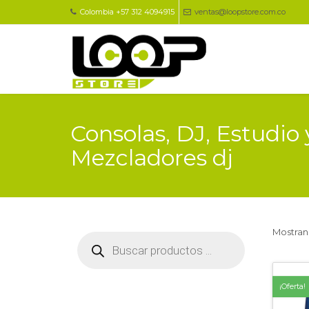
Colombia +57 312 4094915
ventas@loopstore.com.co
Consolas, DJ, Estudio
Mezcladores dj
Mostran
Búsqueda
de
productos
¡Oferta!