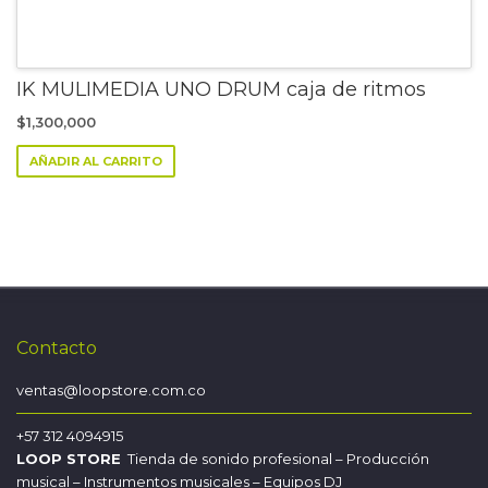
IK MULIMEDIA UNO DRUM caja de ritmos
$
1,300,000
AÑADIR AL CARRITO
Contacto
ventas@loopstore.com.co
+57 312 4094915
LOOP STORE
Tienda de sonido profesional – Producción
musical – Instrumentos musicales – Equipos DJ