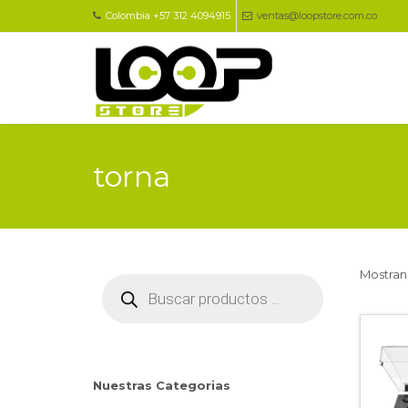
Colombia +57 312 4094915
ventas@loopstore.com.co
torna
Mostran
Búsqueda
de
productos
Nuestras Categorias