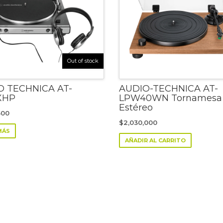
Out of stock
O TECHNICA AT-
AUDIO-TECHNICA AT-
XHP
LPW40WN Tornamesa
Estéreo
500
$
2,030,000
MÁS
AÑADIR AL CARRITO