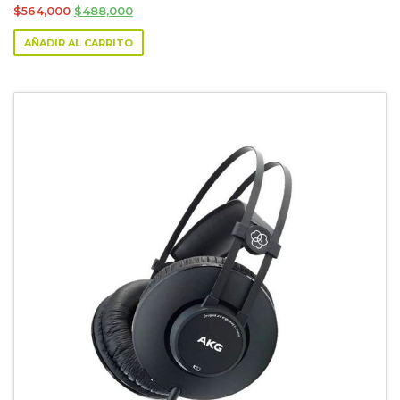
Original
Current
$
564,000
$
488,000
price
price
AÑADIR AL CARRITO
was:
is:
$564,000.
$488,000.