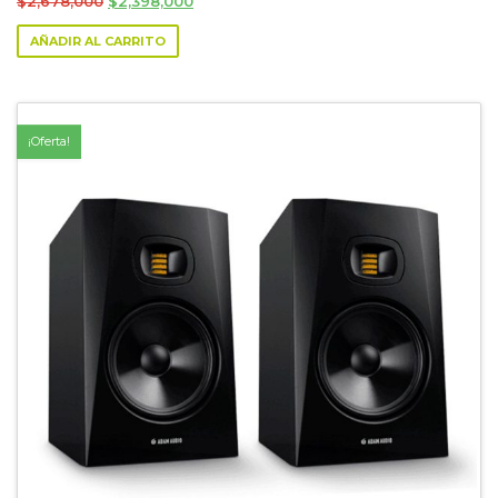
Original
Current
$
2,678,000
$
2,398,000
price
price
AÑADIR AL CARRITO
was:
is:
$2,678,000.
$2,398,000.
¡Oferta!