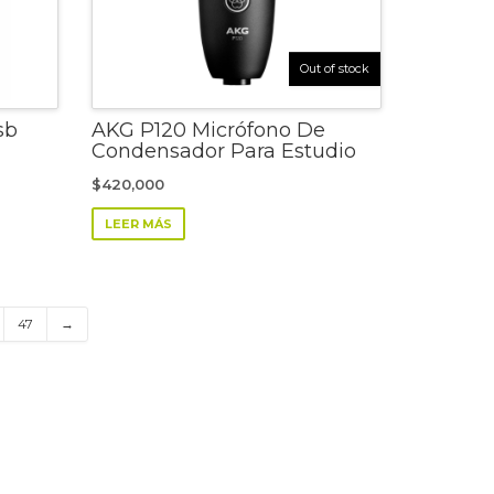
Out of stock
sb
AKG P120 Micrófono De
Condensador Para Estudio
$
420,000
LEER MÁS
47
→