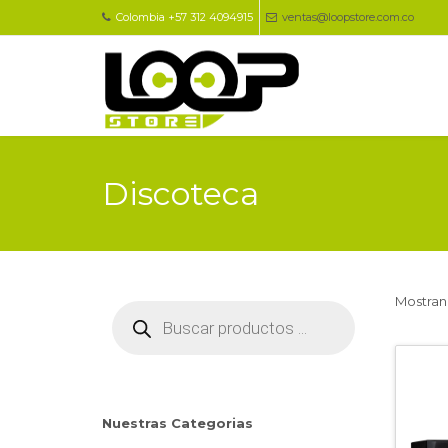
Colombia +57 312 4094915
ventas@loopstore.com.co
Discoteca
Mostrand
Búsqueda
de
productos
Nuestras Categorias