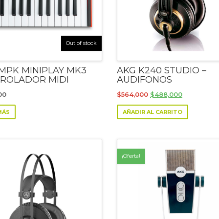
Out of stock
 MPK MINIPLAY MK3
AKG K240 STUDIO –
ROLADOR MIDI
AUDIFONOS
Original
Current
00
$
564,000
$
488,000
price
price
MÁS
AÑADIR AL CARRITO
was:
is:
$564,000.
$488,000.
¡Oferta!