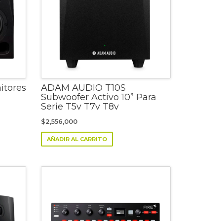
tores
ADAM AUDIO T10S
Subwoofer Activo 10” Para
Serie T5v T7v T8v
$
2,556,000
AÑADIR AL CARRITO