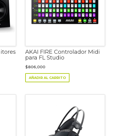
tores
AKAI FIRE Controlador Midi
para FL Studio
t
$
806,000
AÑADIR AL CARRITO
000.