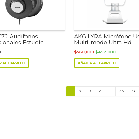
72 Audífonos
AKG LYRA Micrófono U
sionales Estudio
Multi-modo Ultra Hd
Original
Current
00
$
560,000
$
492,000
price
price
R AL CARRITO
AÑADIR AL CARRITO
was:
is:
$560,000.
$492,000.
1
2
3
4
…
45
46